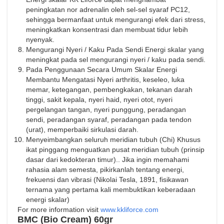
peningkatan nor adrenalin oleh sel-sel syaraf PC12,
sehingga bermanfaat untuk mengurangi efek dari stress,
meningkatkan konsentrasi dan membuat tidur lebih
nyenyak.
Mengurangi Nyeri / Kaku Pada Sendi Energi skalar yang
meningkat pada sel mengurangi nyeri / kaku pada sendi.
Pada Penggunaan Secara Umum Skalar Energi
Membantu Mengatasi Nyeri arthritis, keseleo, luka
memar, ketegangan, pembengkakan, tekanan darah
tinggi, sakit kepala, nyeri haid, nyeri otot, nyeri
pergelangan tangan, nyeri punggung, peradangan
sendi, peradangan syaraf, peradangan pada tendon
(urat), memperbaiki sirkulasi darah.
Menyeimbangkan seluruh meridian tubuh (Chi) Khusus
ikat pinggang menguatkan pusat meridian tubuh (prinsip
dasar dari kedokteran timur).. Jika ingin memahami
rahasia alam semesta, pikirkanlah tentang energi,
frekuensi dan vibrasi (Nikolai Tesla, 1891, fisikawan
ternama yang pertama kali membuktikan keberadaan
energi skalar)
For more information visit
www.kkliforce.com
BMC (Bio Cream) 60gr