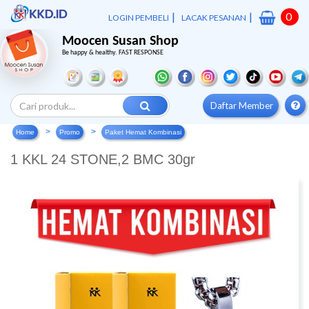
|
|
0
LOGIN PEMBELI
LACAK PESANAN
Moocen Susan Shop
Be happy & healthy. FAST RESPONSE
Daftar Member
Home
Promo
Paket Hemat Kombinasi
1 KKL 24 STONE,2 BMC 30gr