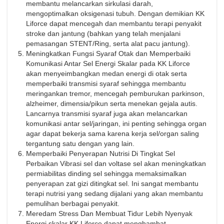
membantu melancarkan sirkulasi darah,
mengoptimalkan oksigenasi tubuh. Dengan demikian KK
Liforce dapat mencegah dan membantu terapi penyakit
stroke dan jantung (bahkan yang telah menjalani
pemasangan STENT/Ring, serta alat pacu jantung).
Meningkatkan Fungsi Syaraf Otak dan Memperbaiki
Komunikasi Antar Sel Energi Skalar pada KK Liforce
akan menyeimbangkan medan energi di otak serta
memperbaiki transmisi syaraf sehingga membantu
meringankan tremor, mencegah pemburukan parkinson,
alzheimer, dimensia/pikun serta menekan gejala autis.
Lancarnya transmisi syaraf juga akan melancarkan
komunikasi antar sel/jaringan, ini penting sehingga organ
agar dapat bekerja sama karena kerja sel/organ saling
tergantung satu dengan yang lain.
Memperbaiki Penyerapan Nutrisi Di Tingkat Sel
Perbaikan Vibrasi sel dan voltase sel akan meningkatkan
permiabilitas dinding sel sehingga memaksimalkan
penyerapan zat gizi ditingkat sel. Ini sangat membantu
terapi nutrisi yang sedang dijalani yang akan membantu
pemulihan berbagai penyakit.
Meredam Stress Dan Membuat Tidur Lebih Nyenyak
Energi skalar KK Liforce dapat menghambat