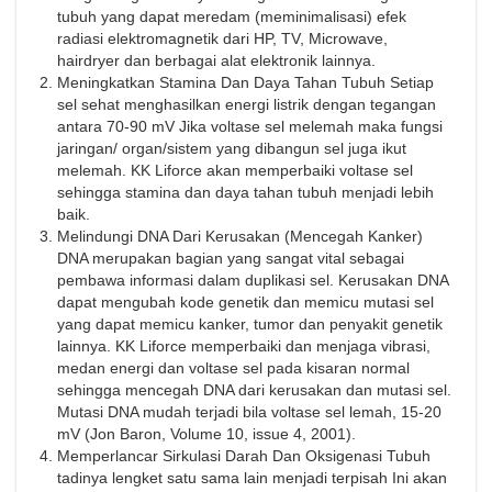
tubuh yang dapat meredam (meminimalisasi) efek
radiasi elektromagnetik dari HP, TV, Microwave,
hairdryer dan berbagai alat elektronik lainnya.
Meningkatkan Stamina Dan Daya Tahan Tubuh Setiap
sel sehat menghasilkan energi listrik dengan tegangan
antara 70-90 mV Jika voltase sel melemah maka fungsi
jaringan/ organ/sistem yang dibangun sel juga ikut
melemah. KK Liforce akan memperbaiki voltase sel
sehingga stamina dan daya tahan tubuh menjadi lebih
baik.
Melindungi DNA Dari Kerusakan (Mencegah Kanker)
DNA merupakan bagian yang sangat vital sebagai
pembawa informasi dalam duplikasi sel. Kerusakan DNA
dapat mengubah kode genetik dan memicu mutasi sel
yang dapat memicu kanker, tumor dan penyakit genetik
lainnya. KK Liforce memperbaiki dan menjaga vibrasi,
medan energi dan voltase sel pada kisaran normal
sehingga mencegah DNA dari kerusakan dan mutasi sel.
Mutasi DNA mudah terjadi bila voltase sel lemah, 15-20
mV (Jon Baron, Volume 10, issue 4, 2001).
Memperlancar Sirkulasi Darah Dan Oksigenasi Tubuh
tadinya lengket satu sama lain menjadi terpisah Ini akan