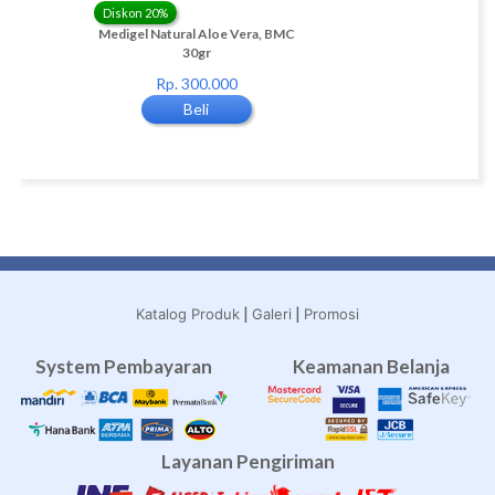
Diskon 20%
Diskon 82%
ga-3
Medigel Natural Aloe Vera, BMC
4 set NATESH
30gr
(DAY,NIGHT,PANTY
Rp. 300.000
Rp. 420.000
Beli
Beli
|
|
Katalog Produk
Galeri
Promosi
System Pembayaran
Keamanan Belanja
Layanan Pengiriman