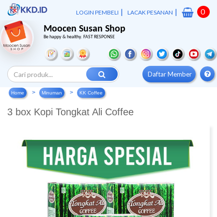
|
|
0
LOGIN PEMBELI
LACAK PESANAN
Moocen Susan Shop
Be happy & healthy. FAST RESPONSE
Daftar Member
Home
Minuman
KK Coffee
3 box Kopi Tongkat Ali Coffee