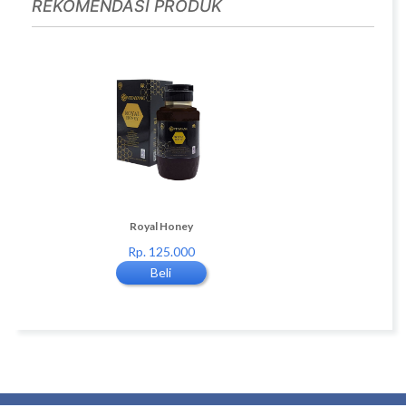
REKOMENDASI PRODUK
3
Royal Honey
2 packs Minuman Serbuk K
Rp. 125.000
Rp. 220.000
Beli
Beli