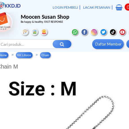
|
|
LOGIN PEMBELI
LACAK PESANAN
Moocen Susan Shop
Be happy & healthy. FAST RESPONSE
Daftar Member
Home
KK Liforce
Chain
hain M