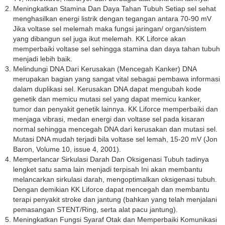
Meningkatkan Stamina Dan Daya Tahan Tubuh Setiap sel sehat
menghasilkan energi listrik dengan tegangan antara 70-90 mV
Jika voltase sel melemah maka fungsi jaringan/ organ/sistem
yang dibangun sel juga ikut melemah. KK Liforce akan
memperbaiki voltase sel sehingga stamina dan daya tahan tubuh
menjadi lebih baik.
Melindungi DNA Dari Kerusakan (Mencegah Kanker) DNA
merupakan bagian yang sangat vital sebagai pembawa informasi
dalam duplikasi sel. Kerusakan DNA dapat mengubah kode
genetik dan memicu mutasi sel yang dapat memicu kanker,
tumor dan penyakit genetik lainnya. KK Liforce memperbaiki dan
menjaga vibrasi, medan energi dan voltase sel pada kisaran
normal sehingga mencegah DNA dari kerusakan dan mutasi sel.
Mutasi DNA mudah terjadi bila voltase sel lemah, 15-20 mV (Jon
Baron, Volume 10, issue 4, 2001).
Memperlancar Sirkulasi Darah Dan Oksigenasi Tubuh tadinya
lengket satu sama lain menjadi terpisah Ini akan membantu
melancarkan sirkulasi darah, mengoptimalkan oksigenasi tubuh.
Dengan demikian KK Liforce dapat mencegah dan membantu
terapi penyakit stroke dan jantung (bahkan yang telah menjalani
pemasangan STENT/Ring, serta alat pacu jantung).
Meningkatkan Fungsi Syaraf Otak dan Memperbaiki Komunikasi