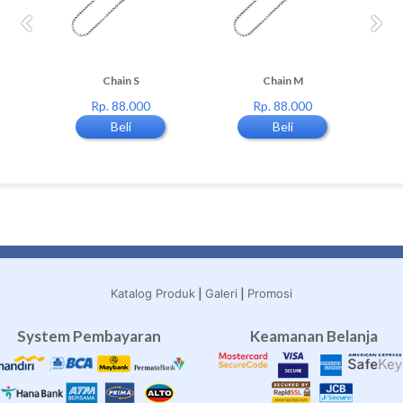
ik
Chain S
Chain M
Rp. 88.000
Rp. 88.000
Beli
Beli
|
|
Katalog Produk
Galeri
Promosi
System Pembayaran
Keamanan Belanja