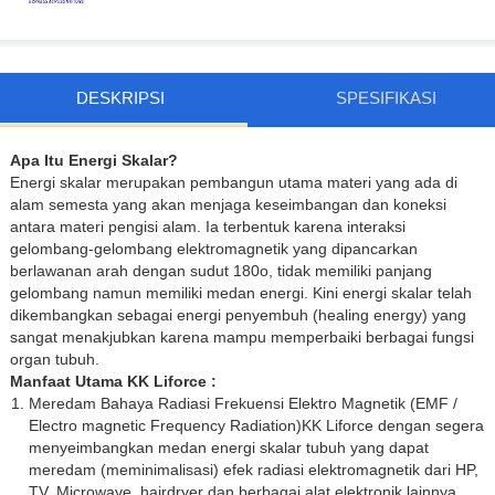
DESKRIPSI
SPESIFIKASI
Apa Itu Energi Skalar?
Energi skalar merupakan pembangun utama materi yang ada di
alam semesta yang akan menjaga keseimbangan dan koneksi
antara materi pengisi alam. Ia terbentuk karena interaksi
gelombang-gelombang elektromagnetik yang dipancarkan
berlawanan arah dengan sudut 180o, tidak memiliki panjang
gelombang namun memiliki medan energi. Kini energi skalar telah
dikembangkan sebagai energi penyembuh (healing energy) yang
sangat menakjubkan karena mampu memperbaiki berbagai fungsi
organ tubuh.
Manfaat Utama KK Liforce :
Meredam Bahaya Radiasi Frekuensi Elektro Magnetik (EMF /
Electro magnetic Frequency Radiation)KK Liforce dengan segera
menyeimbangkan medan energi skalar tubuh yang dapat
meredam (meminimalisasi) efek radiasi elektromagnetik dari HP,
TV, Microwave, hairdryer dan berbagai alat elektronik lainnya.