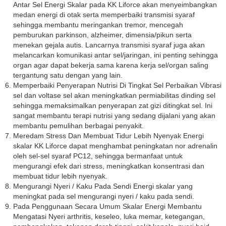
Antar Sel Energi Skalar pada KK Liforce akan menyeimbangkan
medan energi di otak serta memperbaiki transmisi syaraf
sehingga membantu meringankan tremor, mencegah
pemburukan parkinson, alzheimer, dimensia/pikun serta
menekan gejala autis. Lancarnya transmisi syaraf juga akan
melancarkan komunikasi antar sel/jaringan, ini penting sehingga
organ agar dapat bekerja sama karena kerja sel/organ saling
tergantung satu dengan yang lain.
Memperbaiki Penyerapan Nutrisi Di Tingkat Sel Perbaikan Vibrasi
sel dan voltase sel akan meningkatkan permiabilitas dinding sel
sehingga memaksimalkan penyerapan zat gizi ditingkat sel. Ini
sangat membantu terapi nutrisi yang sedang dijalani yang akan
membantu pemulihan berbagai penyakit.
Meredam Stress Dan Membuat Tidur Lebih Nyenyak Energi
skalar KK Liforce dapat menghambat peningkatan nor adrenalin
oleh sel-sel syaraf PC12, sehingga bermanfaat untuk
mengurangi efek dari stress, meningkatkan konsentrasi dan
membuat tidur lebih nyenyak.
Mengurangi Nyeri / Kaku Pada Sendi Energi skalar yang
meningkat pada sel mengurangi nyeri / kaku pada sendi.
Pada Penggunaan Secara Umum Skalar Energi Membantu
Mengatasi Nyeri arthritis, keseleo, luka memar, ketegangan,