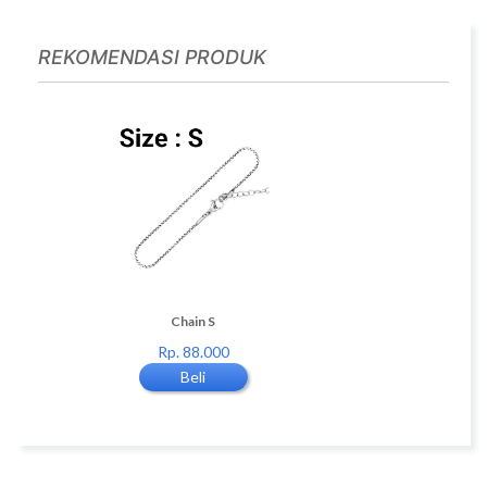
REKOMENDASI PRODUK
tik
Chain S
Chain M
Rp. 88.000
Rp. 88.000
Beli
Beli