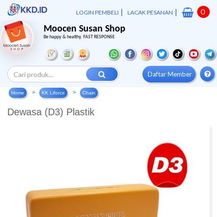
|
|
0
LOGIN PEMBELI
LACAK PESANAN
Moocen Susan Shop
Be happy & healthy. FAST RESPONSE
Daftar Member
Home
KK Liforce
Chain
Dewasa (D3) Plastik