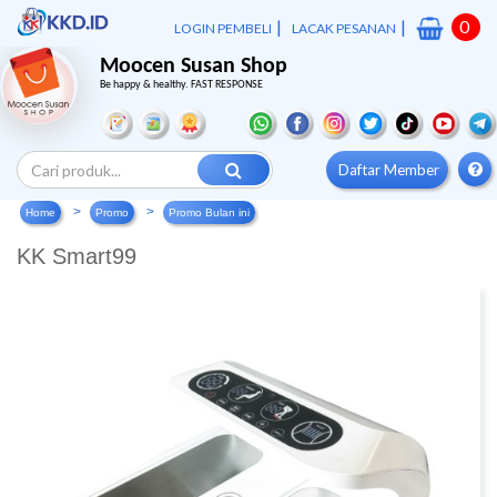
|
|
0
LOGIN PEMBELI
LACAK PESANAN
Moocen Susan Shop
Be happy & healthy. FAST RESPONSE
Daftar Member
Home
Promo
Promo Bulan ini
KK Smart99