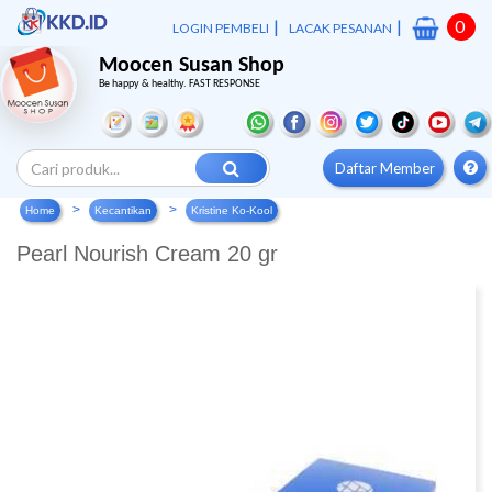
|
|
0
LOGIN PEMBELI
LACAK PESANAN
Moocen Susan Shop
Be happy & healthy. FAST RESPONSE
Daftar Member
Home
Kecantikan
Kristine Ko-Kool
Pearl Nourish Cream 20 gr