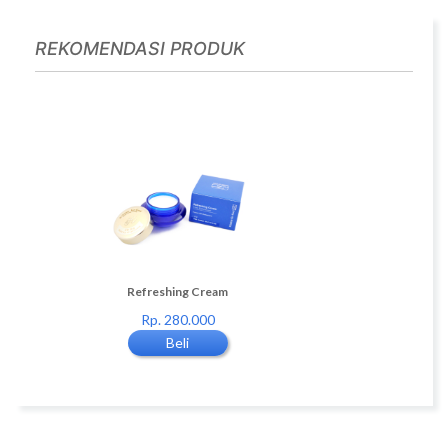
REKOMENDASI PRODUK
eam 20 gr
Refreshing Cream
Pearl Nourish Cream 20
Rp. 280.000
Rp. 550.000
Beli
Beli