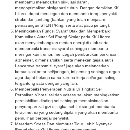
membantu melancarkan sirkulasi darah,
mengoptimalkan oksigenasi tubuh. Dengan demikian KK
Liforce dapat mencegah dan membantu terapi penyakit
stroke dan jantung (bahkan yang telah menjalani
pemasangan STENT/Ring, serta alat pacu jantung).
Meningkatkan Fungsi Syaraf Otak dan Memperbaiki
Komunikasi Antar Sel Energi Skalar pada KK Liforce
akan menyeimbangkan medan energi di otak serta
memperbaiki transmisi syaraf sehingga membantu
meringankan tremor, mencegah pemburukan parkinson,
alzheimer, dimensia/pikun serta menekan gejala autis.
Lancarnya transmisi syaraf juga akan melancarkan
komunikasi antar sel/jaringan, ini penting sehingga organ
agar dapat bekerja sama karena kerja sel/organ saling
tergantung satu dengan yang lain.
Memperbaiki Penyerapan Nutrisi Di Tingkat Sel
Perbaikan Vibrasi sel dan voltase sel akan meningkatkan
permiabilitas dinding sel sehingga memaksimalkan
penyerapan zat gizi ditingkat sel. Ini sangat membantu
terapi nutrisi yang sedang dijalani yang akan membantu
pemulihan berbagai penyakit.
Meredam Stress Dan Membuat Tidur Lebih Nyenyak
Energi skalar KK Liforce dapat menghambat