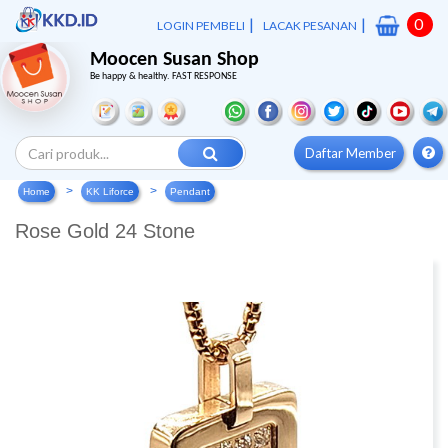
|
|
0
LOGIN PEMBELI
LACAK PESANAN
Moocen Susan Shop
Be happy & healthy. FAST RESPONSE
Daftar Member
Home
KK Liforce
Pendant
Rose Gold 24 Stone