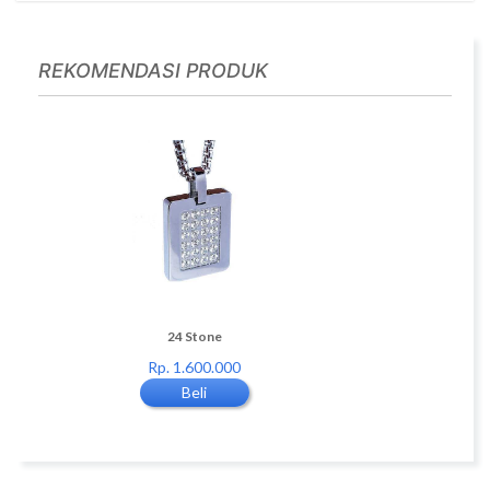
REKOMENDASI PRODUK
Shell
24 Stone
Double Ring Diamon
0
Rp. 1.600.000
Rp. 1.600.000
Beli
Beli