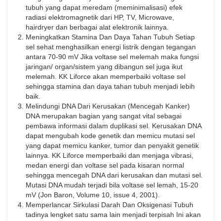
tubuh yang dapat meredam (meminimalisasi) efek
radiasi elektromagnetik dari HP, TV, Microwave,
hairdryer dan berbagai alat elektronik lainnya.
Meningkatkan Stamina Dan Daya Tahan Tubuh Setiap
sel sehat menghasilkan energi listrik dengan tegangan
antara 70-90 mV Jika voltase sel melemah maka fungsi
jaringan/ organ/sistem yang dibangun sel juga ikut
melemah. KK Liforce akan memperbaiki voltase sel
sehingga stamina dan daya tahan tubuh menjadi lebih
baik.
Melindungi DNA Dari Kerusakan (Mencegah Kanker)
DNA merupakan bagian yang sangat vital sebagai
pembawa informasi dalam duplikasi sel. Kerusakan DNA
dapat mengubah kode genetik dan memicu mutasi sel
yang dapat memicu kanker, tumor dan penyakit genetik
lainnya. KK Liforce memperbaiki dan menjaga vibrasi,
medan energi dan voltase sel pada kisaran normal
sehingga mencegah DNA dari kerusakan dan mutasi sel.
Mutasi DNA mudah terjadi bila voltase sel lemah, 15-20
mV (Jon Baron, Volume 10, issue 4, 2001).
Memperlancar Sirkulasi Darah Dan Oksigenasi Tubuh
tadinya lengket satu sama lain menjadi terpisah Ini akan