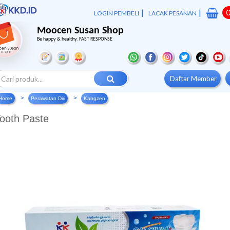
|
|
LOGIN PEMBELI
LACAK PESANAN
Moocen Susan Shop
Be happy & healthy. FAST RESPONSE
Daftar Member
Home
Perawatan Diri
Kangzen
ooth Paste