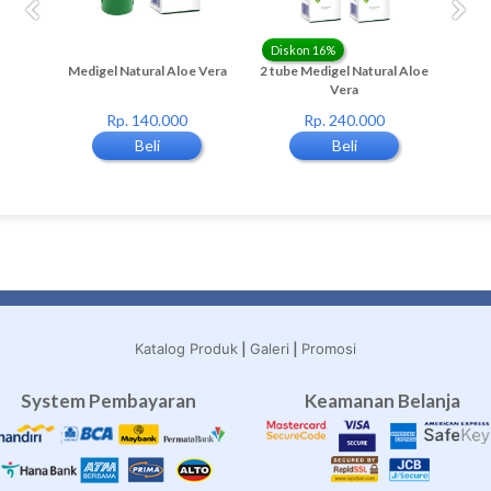
Diskon 16%
a Tree
Medigel Natural Aloe Vera
2 tube Medigel Natural Aloe
Vera
Rp. 140.000
Rp. 240.000
Beli
Beli
|
|
Katalog Produk
Galeri
Promosi
System Pembayaran
Keamanan Belanja